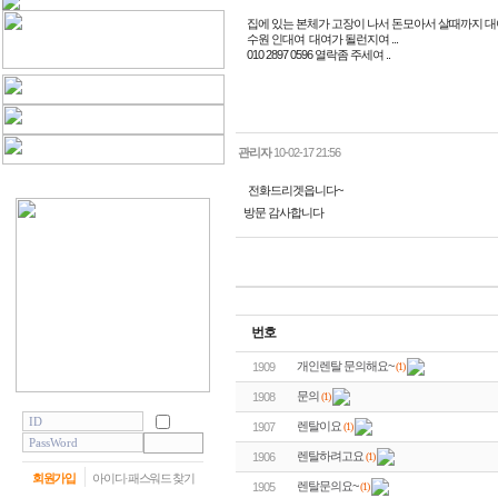
집에 있는 본체가 고장이 나서 돈모아서 살때까지 대
수원 인대여 대여가 될런지여 ...
010 2897 0596 열락좀 주세여 ..
관리자
10-02-17 21:56
전화드리겟읍니다~
방문 감사합니다
번호
개인렌탈 문의해요~
(1)
1909
문의
(1)
1908
렌탈이요
(1)
1907
렌탈하려고요
(1)
1906
회원가입
아이디·패스워드 찾기
렌탈문의요~
(1)
1905