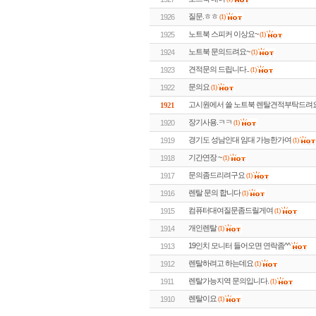
질문.ㅎㅎ
1926
(1)
노트북 스피커 이상요~
1925
(1)
노트북 문의드려요~
1924
(1)
견적문의 드립니다..
1923
(1)
문의요
1922
(1)
고시원에서 쓸 노트북 렌탈견적부탁드려요
1921
장기사용.ㅋㅋ
1920
(1)
경기도 성남인대 임대 가능한가여
1919
(1)
기간연장 ~
1918
(1)
문의좀드리려구요
1917
(1)
렌탈 문의 합니다
1916
(1)
컴퓨터대여질문좀드릴게여
1915
(1)
개인렌탈
1914
(1)
19인치 모니터 들어오면 연락좀^^
1913
렌탈하려고 하는데요
1912
(1)
렌탈가능지역 문의입니다.
1911
(1)
렌탈이요
1910
(1)