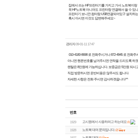
집에서 쓰는 HP프린터기를 가지고 가서 노트북이
꼭 HP노트북 아니여도 프린터랑 연결해서 쓸 수 있나
프린터기 보니깐 컴터랑 USB연결되어있구 설치하는
혹시 아시면 이것도 답변해주세요~
관리자
09-01-11 17:47
010-4180-8698 로 전화주시거나 872-4945 로 전
아니면 핸폰번호를 남겨주시면 연락을 드리도록 하
렌탈은 8만원에 가능하십니다. 보증금은 5만원 되시
직접 방문하시면 운반비용은 않주셔도 됩니다
자세한 사항은 전화 주시면 감사하겟읍니다^^
번호
고시원에서 사용하려고 하는데요
(1)
1929
노트북 대여 문의입니다.
1928
(2)
노트북 대여
1927
(1)