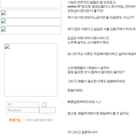
기능은 전문적인 말들은 잘 모르겠고,
window XP 정도에, 동영상들이나, 문서작업, 인
포토샵이 된다면 더 좋구요!
제가 보기엔 센트리노급이면 될 것같은데.. 아닌가?
제가 집은 지방이고 실습은 서울 강동구에서 하게 
입금은 저희 어머니께서 하시구,
노트북 설치는 고시원에서 해요.
보니깐 무슨 서류도 작성해야한다하고 설치비 배
노트북렌탈비 + 배송비 + 설치비
등등 필요한 것 다 합쳐서 얼마정도 들까요?
그리구, 렌탈시 필요한 서류도 말씀해주세요
한달이에요.
빠른답변부탁드려요~>_<
참고로, 렌탈하게된다면 16일부터 할 것 같아요.
회원가입
아이디·패스워드 찾기
아! 그리고 질문하나더~