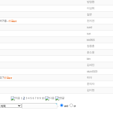
방영환
이상희
질문
구용...
전지연
(1)
sund
sun
lck0815
정종훈
윤소웅
kim
김세진
siszo0103
 ?
히야
(1)
문의자
김미현
2
1
3
4
5
6
7
8
9
10
and
or