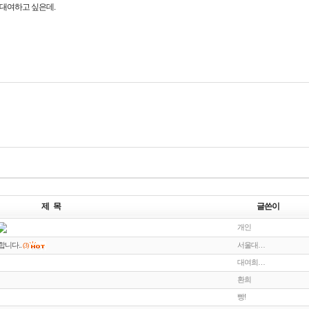
대여하고 싶은데.
제 목
글쓴이
개인
니다..
서울대…
(3)
대여희…
환희
빵!