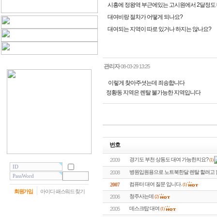
시흥에 정왕역 부근에있는 고시원에서 2달정도 
대여비랑 절차가 어떻게 되나요?
대여되는 지역이 따로 있거나 하지는 않나요?
관리자
08-03-29 13:25
이렇게 찾아주셧는데 죄송합니다
정황동 지역은 렌탈 불가능한 지역입니다
번호
경기도 부천 상동도 대여 가능한지요?
(1)
2009
병원입원용으로 노트북한달 렌탈 할려고 합
2008
컴퓨터 대여 질문 입니다.
2007
(1)
회원가입
아이디·패스워드 찾기
청주사는데
2006
(2)
데스크탑 대여
2005
(1)