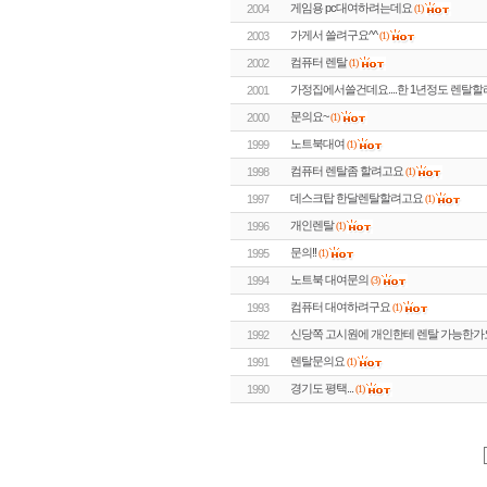
게임용 pc대여하려는데요
2004
(1)
가게서 쓸려구요^^
2003
(1)
컴퓨터 렌탈
2002
(1)
가정집에서쓸건데요....한 1년정도 렌탈할려
2001
문의요~
2000
(1)
노트북대여
1999
(1)
컴퓨터 렌탈좀 할려고요
1998
(1)
데스크탑 한달렌탈할려고요
1997
(1)
개인렌탈
1996
(1)
문의!!
1995
(1)
노트북 대여문의
1994
(3)
컴퓨터 대여하려구요
1993
(1)
신당쪽 고시원에 개인한테 렌탈 가능한가요
1992
렌탈문의요
1991
(1)
경기도 평택...
1990
(1)