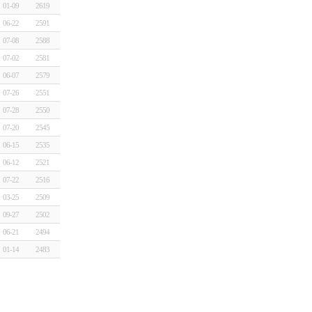
01-09
2619
06-22
2591
07-08
2588
07-02
2581
06-07
2579
07-26
2551
07-28
2550
07-20
2545
06-15
2535
06-12
2521
07-22
2516
03-25
2509
09-27
2502
06-21
2494
01-14
2483