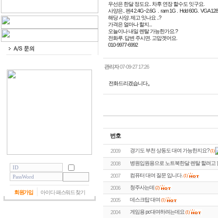
우선은 한달 정도요.. 차후 연장 할수도 잇구요.
사양은.. 펜4 2.4G~2.6G . ram 1G . Hdd 60G. VGA
해당 사양. 제고 잇나요 ..?
가격은 얼마나 할지...
오늘이나 내일 렌탈 가능한가요.?
전화루. 답변 주시면. 고맙겟어요.
010-9977-6992
관리자
07-09-27 17:26
전화드리겠습니다,,
번호
경기도 부천 상동도 대여 가능한지요?
(1)
2009
병원입원용으로 노트북한달 렌탈 할려고 합
2008
컴퓨터 대여 질문 입니다.
2007
(1)
청주사는데
2006
(2)
회원가입
아이디·패스워드 찾기
데스크탑 대여
2005
(1)
게임용 pc대여하려는데요
2004
(1)