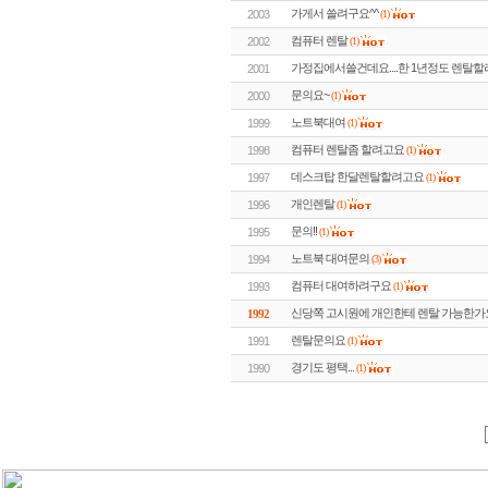
가게서 쓸려구요^^
2003
(1)
컴퓨터 렌탈
2002
(1)
가정집에서쓸건데요....한 1년정도 렌탈할려
2001
문의요~
2000
(1)
노트북대여
1999
(1)
컴퓨터 렌탈좀 할려고요
1998
(1)
데스크탑 한달렌탈할려고요
1997
(1)
개인렌탈
1996
(1)
문의!!
1995
(1)
노트북 대여문의
1994
(3)
컴퓨터 대여하려구요
1993
(1)
신당쪽 고시원에 개인한테 렌탈 가능한가요
1992
렌탈문의요
1991
(1)
경기도 평택...
1990
(1)