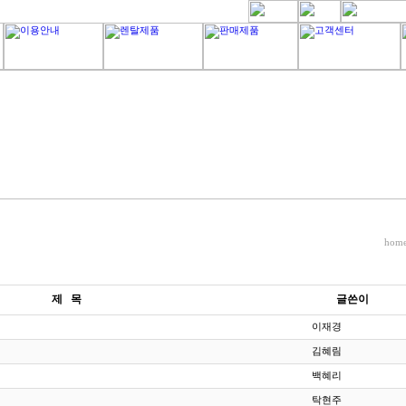
hom
제 목
글쓴이
이재경
김혜림
백혜리
탁현주