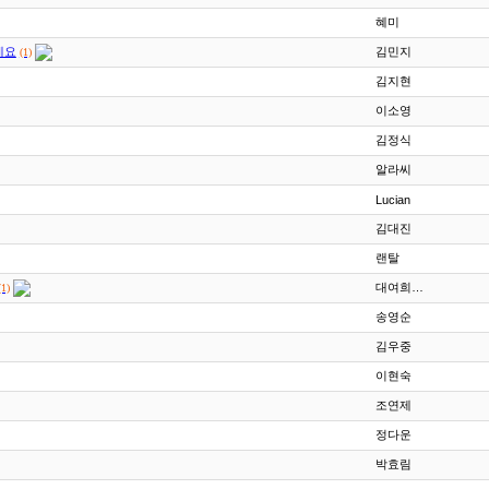
혜미
데요
김민지
(1)
김지현
이소영
김정식
알라씨
Lucian
김대진
랜탈
대여희…
(1)
송영순
김우중
이현숙
조연제
정다운
박효림