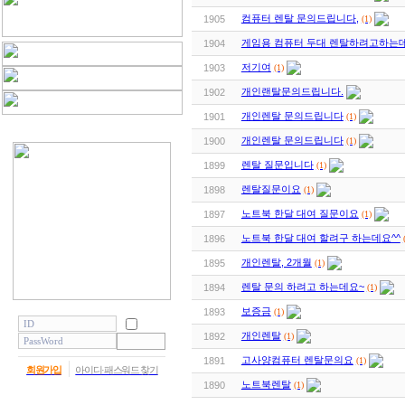
컴퓨터 렌탈 문의드립니다,
(1)
1905
게임용 컴퓨터 두대 렌탈하려고하는
1904
저기여
(1)
1903
개인랜탈문의드립니다.
1902
개인렌탈 문의드립니다
(1)
1901
개인렌탈 문의드립니다
(1)
1900
렌탈 질문입니다
(1)
1899
렌탈질문이요
(1)
1898
노트북 한달 대여 질문이요
(1)
1897
노트북 한달 대여 할려구 하는데요^^
1896
개인렌탈, 2개월
(1)
1895
렌탈 문의 하려고 하는데요~
(1)
1894
보증금
(1)
1893
개인렌탈
(1)
1892
고사양컴퓨터 렌탈문의요
(1)
1891
회원가입
아이디·패스워드 찾기
노트북렌탈
(1)
1890