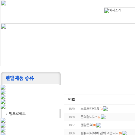
번호
노트북 대여요
(1)
1889
문의합니다~
(5)
1888
렌탈문의
(1)
1887
컴퓨터 대여에 관해 여쭙니다
(1)
1886