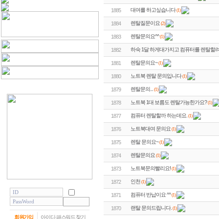
대여를 하고싶습니다
(1)
1885
렌탈질문이요
(2)
1884
렌탈문의요^^
(1)
1883
하숙 1달 하게대가지고 컴퓨터를 렌탈할
1882
렌탈문의요~
(1)
1881
노트북 렌탈 문의입니다
(1)
1880
렌탈문의...
(1)
1879
노트북 1대 보름도 렌탈가능한가요?
(1)
1878
컴퓨터 렌탈할까 하는데요.
(1)
1877
노트북대여 문의요
(1)
1876
렌탈 문의요~
(1)
1875
렌탈문의요
(1)
1874
노트북문의빨리요!
(1)
1873
인천
(1)
1872
컴퓨터 반납이요 ^^
(1)
1871
랜탈 문의드립니다.
(1)
1870
회원가입
아이디·패스워드 찾기